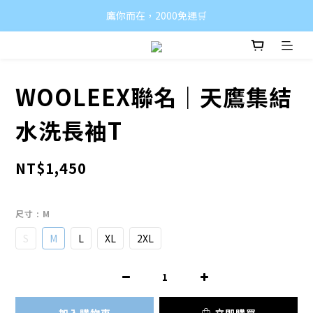
鷹你而在，2000免運🛒
WOOLEEX聯名｜天鷹集結
水洗長袖T
NT$1,450
尺寸
: M
S
M
L
XL
2XL