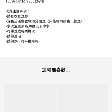
100% Cotton 300g純棉
洗滌注意事項：
-請套衣套洗滌
-深色及淺色衣物須分開洗（只能相同顏色一起洗）
-水洗溫度須為30度以下冷水
-可手洗或輕柔機洗
-請勿浸泡
-請勿烘，可平攤晾乾
您可能喜歡...