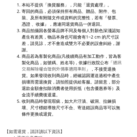
本站不提供「換貨服務」，只能「退貨處理」。
寄回的商品，必須保持所有商品、贈品、附件、包
裝、及所有附隨文件或資料的完整性，若有『發票、
憑證 、收據』，應連同退貨商品一併退回。
商品拍攝因各螢幕品牌不同及每個人對顏色深淺認知
產生有差異，物品本身也可能會有1~2 cm 的尺寸誤
差，請見諒，才不會造成雙方不必要的誤會糾紛，謝
謝。
商品若為客製化商品(凡後續商品有加工動作，皆為客
通訊
製化商品，如號碼、姓名等)，依據行政院公布「
交易解除權合理例外情事適用準則
」，不接受退換
貨。如果發現收到商品時，經確認因運送過程中產生
損壞而需退換貨，請拍照提供給客服。請留意，部分
退款金額會扣除消費者使用折抵（包含優惠券等）及
金流手續費後退還。
收到商品時發現瑕疵，如大片汙漬、破洞、拉鍊損
壞、尺寸標錯導致尺寸不合、寄送錯誤商品等可以無
條件更換或退貨。
【如需退貨，請詳讀以下資訊】