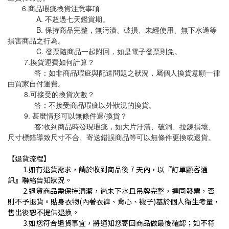
6.商品瑕疵換貨注意事項
A. 不超過七天鑑賞期。
B. 保持商品完整，無污漬、破損、未經使用、無下水過等
損害商品之行為。
C. 發票隨商品一起附回，
如是電子發票則免。
7.換貨運費如何計算？
答：如非商品瑕疵與配送問題之狀況，屬個人換貨意願一律
由買家自付運費。
8.可接受的換貨次數？
答：不接受商品瑕疵以外狀況的換貨。
9. 甚麼情形可以無條件退/換貨？
答:收到商品時發現瑕疵，如大片汙漬、破洞、拉鍊損壞、
尺寸標錯導致尺寸不合、寄送錯誤商品等可以無條件更換或退貨。
【退貨流程】
1.
如有退貨需求，請於收到商品後 7 天內，以『訂單顧客通
訊』聯
絡告知狀況。
2
.退貨商品需保持清潔，尚未下水且吊牌完整，連同發票，否
則不予退貨。貼身衣物(內著衣褲、背心、襪子)基於個人衛生考量，
售出後恕不提供退換。
3
.如您符合退貨事宜，將通知您寄回商品做最後確認；如不符