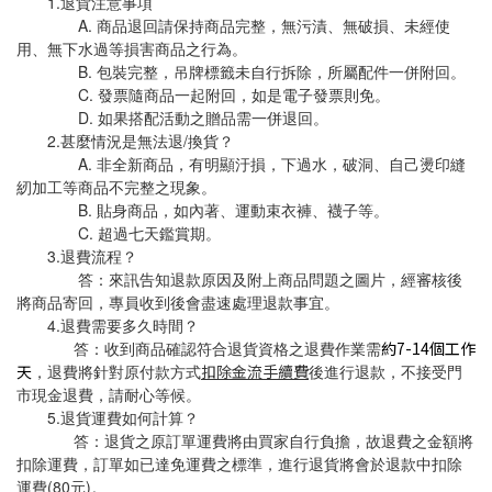
1.
退貨注意事項
A. 商品退回請保持商品完整，無污漬、無破損、未經使
用、無下水過等損害商品之行為。
B. 包裝完整，吊牌標籤未自行拆除，所屬配件一併附回。
C. 發票隨商品一起附回，如是電子發票則免。
D. 如果搭配活動之贈品需一併退回。
2.甚麼情況是無法退/換貨？
A. 非全新商品，有明顯汙損，下過水，破洞、自己燙印縫
紉加工等商品不完整之現象。
B. 貼身商品，如內著、運動束衣褲、襪子等。
C. 超過七天鑑賞期。
3.退費流程？
答：
來訊告知退款原因及附上商品問題之圖片，經審核後
將商品寄回，專員收到後會盡速處理退款事宜。
4.退費需要多久時間？
答：收到商品確認符合退貨資格之退費作業需
約
7-14個工作
天
，退費將針對原付款方式
扣除金流手續費
後進行退款，不接受門
市現金退費，請耐心等候。
5.退貨運費如何計算？
答：退貨之原訂單運費將由買家自行負擔，故退費之金額將
扣除運費，訂單如已達免運費之標準，進行退貨將會於退款中扣除
運費(80元)。