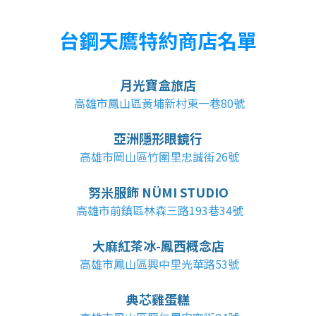
台鋼天鷹特約商店名單
月光寶盒旅店
高雄市鳳山區黃埔新村東一巷80號
亞洲隱形眼鏡行
高雄市岡山區竹圍里忠誠街26號
努米服飾 NÜMI STUDIO
高雄市前鎮區林森三路193巷34號
大麻紅茶冰-鳳西概念店
高雄市鳳山區興中里光華路53號
典芯雞蛋糕