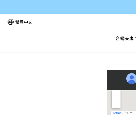
繁體中文
台鋼天鷹 T