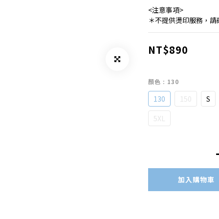
<注意事項>
＊不提供燙印服務，請
NT$890
顏色
: 130
130
150
S
5XL
加入購物車