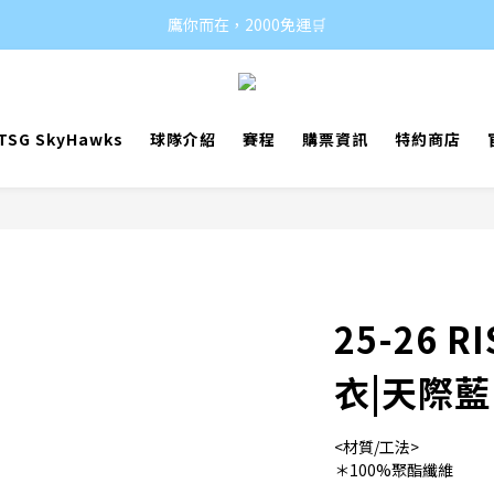
鷹你而在，2000免運🛒
SG SkyHawks
球隊介紹
賽程
購票資訊
特約商店
25-26 
衣|天際藍
<材質/工法>
＊100%聚酯纖維