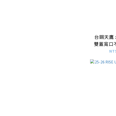
台鋼天鷹 x 
雙蓋寬口
946mL–
NT