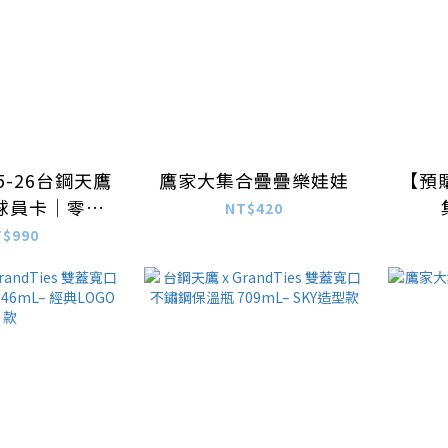
5-26台鋼天鷹
鷹家大集合疊疊樂娃娃
【預
球員卡｜零售
NT$420
包
T$990