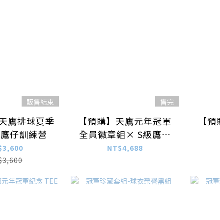
販售結束
售完
台鋼天鷹排球夏季
【預購】天鷹元年冠軍
【預
－鷹仔訓練營
全員徽章組× S級鷹雄
限定組合
$3,600
NT$4,688
$3,600