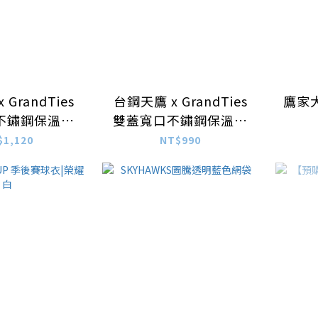
GrandTies
台鋼天鷹 x GrandTies
鷹家
不鏽鋼保溫瓶
雙蓋寬口不鏽鋼保溫瓶
 經典LOGO款
709mL– SKY造型款
$1,120
NT$990