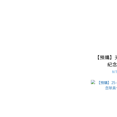
【預購】
紀
N