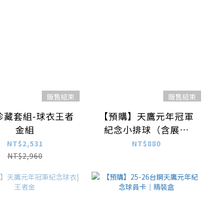
販售結束
販售結束
珍藏套組-球衣王者
【預購】天鷹元年冠軍
金組
紀念小排球（含展示
組）
NT$2,531
NT$880
NT$2,960