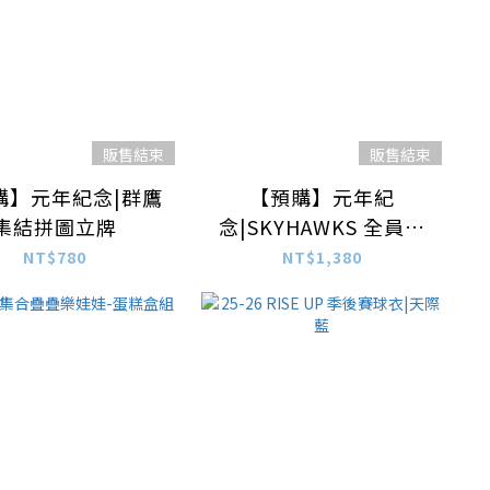
販售結束
販售結束
購】元年紀念|群鷹
【預購】元年紀
集結拼圖立牌
念|SKYHAWKS 全員簽
名紀念短T
NT$780
NT$1,380