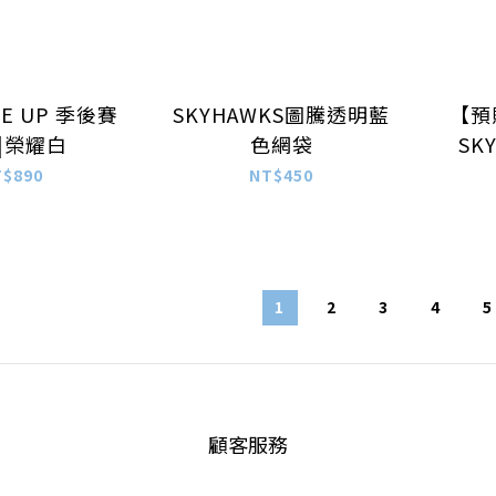
ISE UP 季後賽
SKYHAWKS圖騰透明藍
【預
|榮耀白
色網袋
SK
T$890
NT$450
1
2
3
4
5
顧客服務