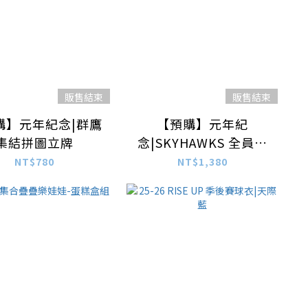
販售結束
販售結束
購】元年紀念|群鷹
【預購】元年紀
集結拼圖立牌
念|SKYHAWKS 全員簽
名紀念短T
NT$780
NT$1,380