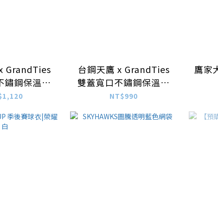
GrandTies
台鋼天鷹 x GrandTies
鷹家
不鏽鋼保溫瓶
雙蓋寬口不鏽鋼保溫瓶
 經典LOGO款
709mL– SKY造型款
$1,120
NT$990