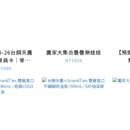
5-26台鋼天鷹
鷹家大集合疊疊樂娃娃
【預
球員卡｜零售
NT$420
包
T$990