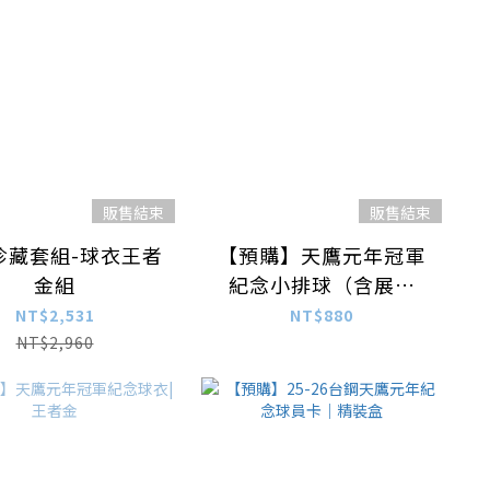
販售結束
販售結束
珍藏套組-球衣王者
【預購】天鷹元年冠軍
金組
紀念小排球（含展示
組）
NT$2,531
NT$880
NT$2,960