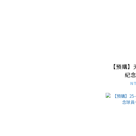
【預購】
紀
N