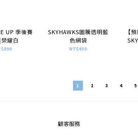
ISE UP 季後賽
SKYHAWKS圖騰透明藍
【預
|榮耀白
色網袋
SK
T$890
NT$450
1
2
3
4
5
顧客服務