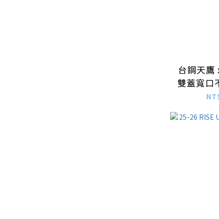
台鋼天鷹 x 
雙蓋寬口
946mL–
NT