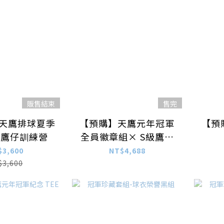
販售結束
售完
台鋼天鷹排球夏季
【預購】天鷹元年冠軍
【預
－鷹仔訓練營
全員徽章組× S級鷹雄
限定組合
$3,600
NT$4,688
$3,600